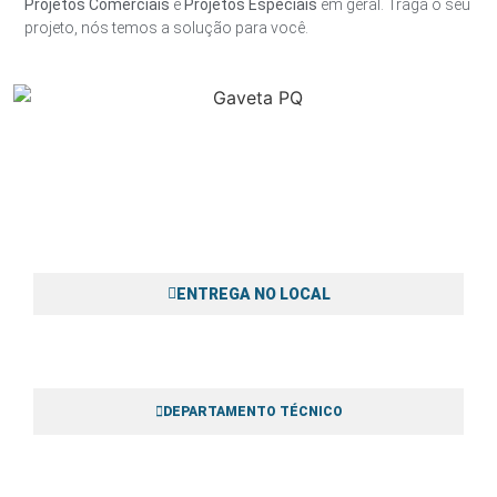
Projetos Comerciais
e
Projetos Especiais
em geral. Traga o seu
projeto, nós temos a solução para você.
ENTREGA NO LOCAL
Fazemos entregas de todos os produtos no local da obra, segurança
para o cliente na hora da compra.
DEPARTAMENTO TÉCNICO
Técnicos com veículos da empresa efetuam a visita técnica e coletam
todas informações para orçamento.