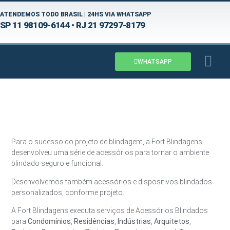
ATENDEMOS TODO BRASIL | 24HS VIA WHATSAPP
SP 11 98109-6144 • RJ 21 97297-8179
QUEM SOM
PROJETOS 
FALE CO
WHATSAPP
Acessórios Blindados
Para o sucesso do projeto de blindagem, a Fort Blindagens
desenvolveu uma série de acessórios para tornar o ambiente
blindado seguro e funcional.
Desenvolvemos também acessórios e dispositivos blindados
personalizados, conforme projeto.
A Fort Blindagens executa serviços de Acessórios Blindados
para
Condomínios
,
Residências
,
Indústrias
,
Arquitetos
,